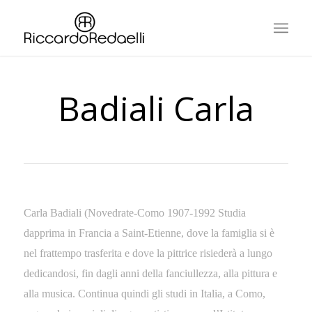
Badiali Carla
Carla Badiali (Novedrate-Como 1907-1992 Studia
dapprima in Francia a Saint-Etienne, dove la famiglia si è
nel frattempo trasferita e dove la pittrice risiederà a lungo
dedicandosi, fin dagli anni della fanciullezza, alla pittura e
alla musica. Continua quindi gli studi in Italia, a Como,