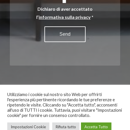
Dichiaro di aver accettato
l’
informativa sulla privacy
*
Utilizziamo i cookie sul nostro sito Web per offrirti
l'esperienza più pertinente ricordando le tue preferenze e
ripetendo le visite. Cliccando su "Accetta tutto", acconsenti
all'uso di TUTTI i cookie. Tuttavia, puoi visitare "Impostazioni
cookie" per fornire un consenso controllato.
© Copyright - riccardoredaelli - P.IVA 03564570137 - Powered By
Speedigital
Impostazioni Cookie
Rifiuta tutto
Accetta Tutto