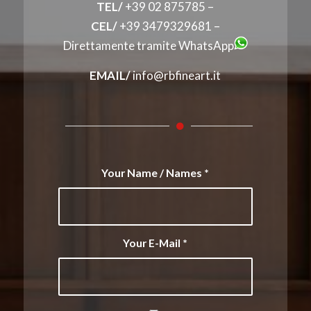
TEL/
+39 02 875785 –
CEL/
+39 3479329681 –
Direttamente tramite WhatsApp
EMAIL/
info@rbfineart.it
Your Name / Names
*
Your E-Mail
*