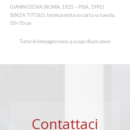
GIANNI DOVA (ROMA, 1925 – PISA, 1991)
SENZA TITOLO, tecnica mista su carta su tavola,
50×70 cm
Tutte le immagini sono a scopo illustrativo
Contattaci