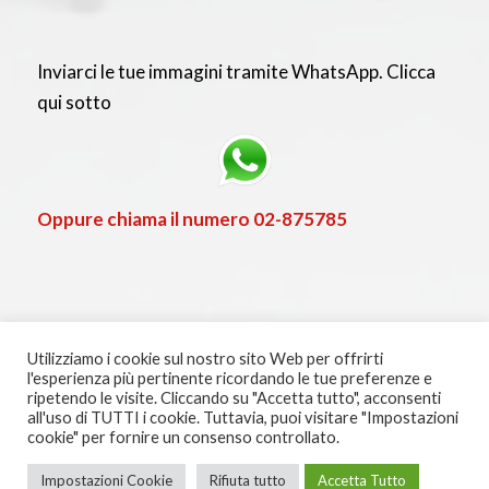
Inviarci le tue immagini tramite WhatsApp. Clicca
qui sotto
Oppure chiama il numero
02-875785
Utilizziamo i cookie sul nostro sito Web per offrirti
l'esperienza più pertinente ricordando le tue preferenze e
ripetendo le visite. Cliccando su "Accetta tutto", acconsenti
all'uso di TUTTI i cookie. Tuttavia, puoi visitare "Impostazioni
cookie" per fornire un consenso controllato.
© Copyright - riccardoredaelli - P.IVA 03564570137 - Powered By
Speedigital
Impostazioni Cookie
Rifiuta tutto
Accetta Tutto