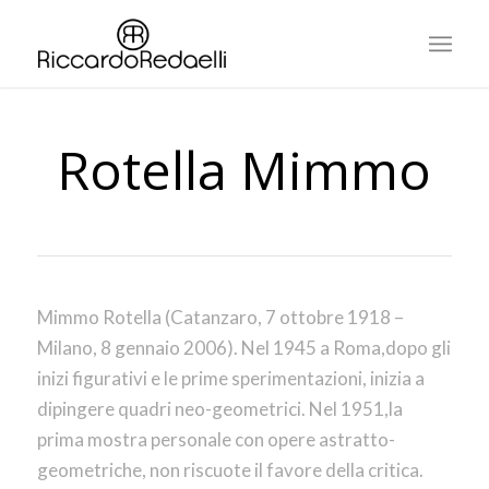
Rotella Mimmo
Mimmo Rotella (Catanzaro, 7 ottobre 1918 –
Milano, 8 gennaio 2006). Nel 1945 a Roma,dopo gli
inizi figurativi e le prime sperimentazioni, inizia a
dipingere quadri neo-geometrici. Nel 1951,la
prima mostra personale con opere astratto-
geometriche, non riscuote il favore della critica.