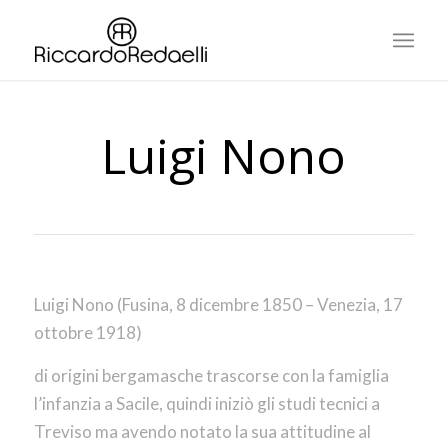
Luigi Nono
Luigi Nono (Fusina, 8 dicembre 1850 – Venezia, 17
ottobre 1918)
di origini bergamasche trascorse con la famiglia
l’infanzia a Sacile, quindi iniziò gli studi tecnici a
Treviso ma avendo notato la sua attitudine al